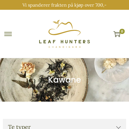
Vi spanderer frakten på kjøp over 700,-
0
Kawane
Te typer